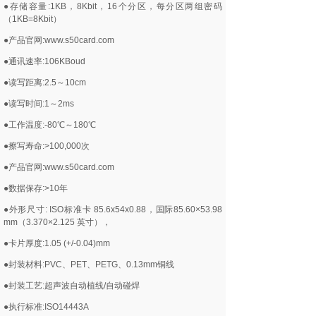
●存储容量:1KB，8Kbit，16个分区，每分区两组密码
（1KB=8Kbit）
●产品官网:www.s50card.com
●通讯速率:106KBoud
●读写距离:2.5～10cm
●读写时间:1～2ms
●工作温度:-80℃～180℃
●擦写寿命:>100,000次
●产品官网:www.s50card.com
●数据保存:>10年
●外形尺寸: ISO标准卡 85.6x54x0.88，国际85.60×53.98
mm（3.370×2.125 英寸），
●卡片厚度:1.05 (+/-0.04)mm
●封装材料:PVC、PET、PETG、0.13mm铜线
●封装工艺:超声波自动植线/自动碰焊
●执行标准:ISO14443A