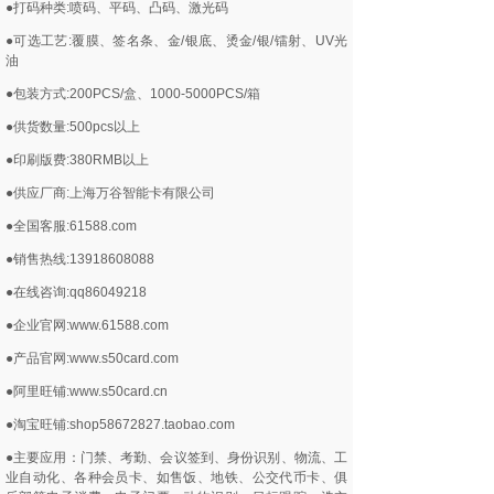
●打码种类:喷码、平码、凸码、激光码
●可选工艺:覆膜、签名条、金/银底、烫金/银/镭射、UV光
油
●包装方式:200PCS/盒、1000-5000PCS/箱
●供货数量:500pcs以上
●印刷版费:380RMB以上
●供应厂商:上海万谷智能卡有限公司
●全国客服:61588.com
●销售热线:13918608088
●在线咨询:qq86049218
●企业官网:www.61588.com
●产品官网:www.s50card.com
●阿里旺铺:www.s50card.cn
●淘宝旺铺:shop58672827.taobao.com
●主要应用：门禁、考勤、会议签到、身份识别、物流、工
业自动化、各种会员卡、如售饭、地铁、公交代币卡、俱