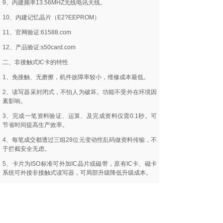
9、内建频率13.56MHZ无线电讯天线。
10、内建记忆晶片（E2?EEPROM）
11、官网验证:61588.com
12、产品验证:s50card.com
二、非接触式IC卡的特性
1、免接触、无磨擦，机件故障率较小，维修成本最低。
2、读写器采封闭式，不怕人为破坏。功能不受外在环境因
素影响。
3、完成一笔资料验证、运算、及完成资料仅需0.1秒。可
节省时间提高生产效率。
4、每笔成交都透过三组28位元变动性乱码做资料传输，不
于拦截安全无虑。
5、卡片为ISO标准可外加IC晶片或磁带，原有IC卡、磁卡
系统可外接非接触式读写器，可局部升级降低升级成本。
6、官网验证:61588.com
7、产品验证:s50card.com
三、非接触式IC卡的硬件规格