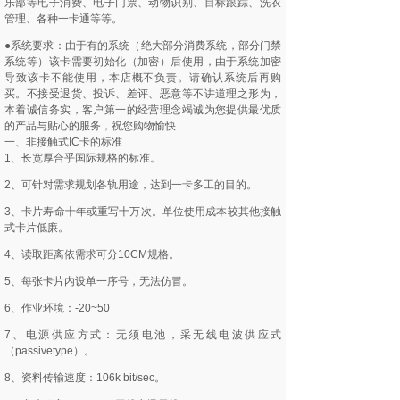
乐部等电子消费、电子门票、动物识别、目标跟踪、洗衣
管理、各种一卡通等等。
●系统要求：由于有的系统（绝大部分消费系统，部分门禁
系统等）该卡需要初始化（加密）后使用，由于系统加密
导致该卡不能使用，本店概不负责。请确认系统后再购
买。不接受退货、投诉、差评、恶意等不讲道理之形为，
本着诚信务实，客户第一的经营理念竭诚为您提供最优质
的产品与贴心的服务，祝您购物愉快
一、非接触式IC卡的标准
1、长宽厚合乎国际规格的标准。
2、可针对需求规划各轨用途，达到一卡多工的目的。
3、卡片寿命十年或重写十万次。单位使用成本较其他接触
式卡片低廉。
4、读取距离依需求可分10CM规格。
5、每张卡片内设单一序号，无法仿冒。
6、作业环境：-20~50
7、电源供应方式：无须电池，采无线电波供应式
（passivetype）。
8、资料传输速度：106k bit/sec。