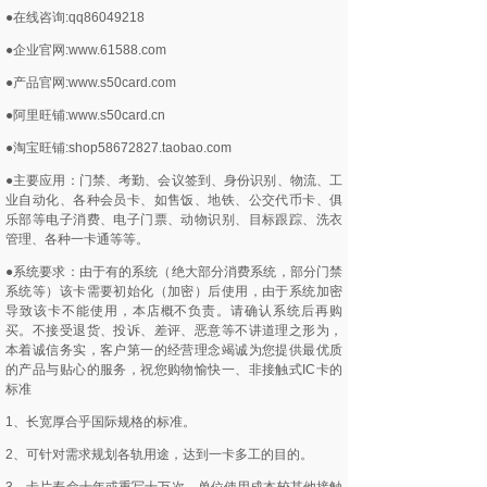
●在线咨询:qq86049218
●企业官网:www.61588.com
●产品官网:www.s50card.com
●阿里旺铺:www.s50card.cn
●淘宝旺铺:shop58672827.taobao.com
●主要应用：门禁、考勤、会议签到、身份识别、物流、工
业自动化、各种会员卡、如售饭、地铁、公交代币卡、俱
乐部等电子消费、电子门票、动物识别、目标跟踪、洗衣
管理、各种一卡通等等。
●系统要求：由于有的系统（绝大部分消费系统，部分门禁
系统等）该卡需要初始化（加密）后使用，由于系统加密
导致该卡不能使用，本店概不负责。请确认系统后再购
买。不接受退货、投诉、差评、恶意等不讲道理之形为，
本着诚信务实，客户第一的经营理念竭诚为您提供最优质
的产品与贴心的服务，祝您购物愉快一、非接触式IC卡的
标准
1、长宽厚合乎国际规格的标准。
2、可针对需求规划各轨用途，达到一卡多工的目的。