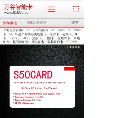
万谷智能卡
www.61588.com
搜索
添加微信
上海万谷首页-1
>>
万谷智能卡
>>
s50卡
>>
09s50
卡
>>
09生产封装各类智能卡、芯片卡、磁条卡、IC
卡、S50卡、S70卡、滴胶卡、门禁卡、低频ID卡、高频
IC卡、超高频IC卡、特殊IC卡、双频复合卡、RFID卡、
钥匙扣卡、