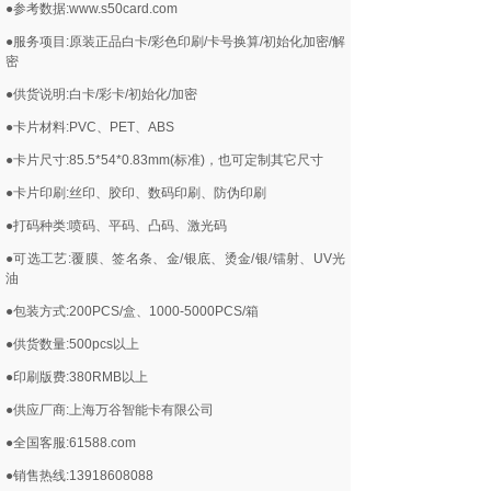
●参考数据:www.s50card.com
●服务项目:原装正品白卡/彩色印刷/卡号换算/初始化加密/解
密
●供货说明:白卡/彩卡/初始化/加密
●卡片材料:PVC、PET、ABS
●卡片尺寸:85.5*54*0.83mm(标准)，也可定制其它尺寸
●卡片印刷:丝印、胶印、数码印刷、防伪印刷
●打码种类:喷码、平码、凸码、激光码
●可选工艺:覆膜、签名条、金/银底、烫金/银/镭射、UV光
油
●包装方式:200PCS/盒、1000-5000PCS/箱
●供货数量:500pcs以上
●印刷版费:380RMB以上
●供应厂商:上海万谷智能卡有限公司
●全国客服:61588.com
●销售热线:13918608088