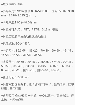
●数据保存:>10年
●外形尺寸: ISO标准卡 85.6x54x0.88，国际85.60×53.98
mm（3.370×2.125 英寸），
●卡片厚度:1.05 (+/-0.04)mm
●封装材料:PVC、PET、PETG、0.13mm铜线
●封装工艺:超声波自动植线/自动碰焊
●执行标准:ISO14443A
●卡片尺寸: 85.6×54，83×20，70×40，50×50，45×45，
45×28，44×20，38×38，35×30
●滴胶尺寸: 30×50，30×45，方35×35，57×30，70×35，
55×55，35×40，33×33，45×45，45×22，60×54，
85×43，45×25，圆35×35，圆40×40，48×30，
●验证地址:61588.com
●供货标准:国标白卡，证卡机可打印白卡，数码印刷，胶印
印刷，丝印印刷
●典型应用:企业/校园一卡通、公交储值卡、高速公路、停
车场、小区管理等