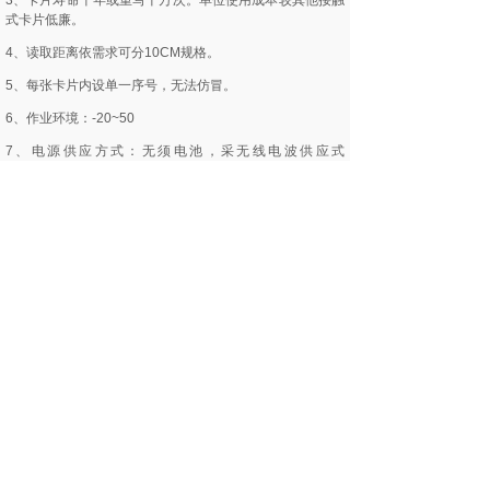
3、卡片寿命十年或重写十万次。单位使用成本较其他接触
式卡片低廉。
4、读取距离依需求可分10CM规格。
5、每张卡片内设单一序号，无法仿冒。
6、作业环境：-20~50
7、电源供应方式：无须电池，采无线电波供应式
（passivetype）。
8、资料传输速度：106k bit/sec。
9、内建频率13.56MHZ无线电讯天线。
10、内建记忆晶片（E2?EEPROM）
11、官网验证:61588.com
12、产品验证:s50card.com
二、非接触式IC卡的特性
1、免接触、无磨擦，机件故障率较小，维修成本最低。
2、读写器采封闭式，不怕人为破坏。功能不受外在环境因
素影响。
3、完成一笔资料验证、运算、及完成资料仅需0.1秒。可