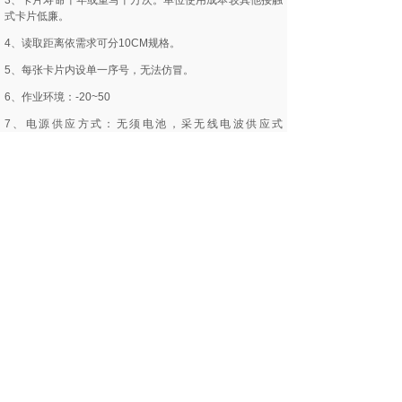
3、卡片寿命十年或重写十万次。单位使用成本较其他接触
式卡片低廉。
4、读取距离依需求可分10CM规格。
5、每张卡片内设单一序号，无法仿冒。
6、作业环境：-20~50
7、电源供应方式：无须电池，采无线电波供应式
（passivetype）。
8、资料传输速度：106k bit/sec。
9、内建频率13.56MHZ无线电讯天线。
10、内建记忆晶片（E2?EEPROM）
11、官网验证:61588.com
12、产品验证:s50card.com
二、非接触式IC卡的特性
1、免接触、无磨擦，机件故障率较小，维修成本最低。
2、读写器采封闭式，不怕人为破坏。功能不受外在环境因
素影响。
3、完成一笔资料验证、运算、及完成资料仅需0.1秒。可