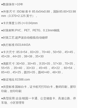
●数据保存:>10年
●外形尺寸: ISO标准卡 85.6x54x0.88，国际85.60×53.98
mm（3.370×2.125 英寸），
●卡片厚度:1.05 (+/-0.04)mm
●封装材料:PVC、PET、PETG、0.13mm铜线
●封装工艺:超声波自动植线/自动碰焊
●执行标准:ISO14443A
●卡片尺寸: 85.6×54，83×20，70×40，50×50，45×45，
45×28，44×20，38×38，35×30
●滴胶尺寸: 30×50，30×45，方35×35，57×30，70×35，
55×55，35×40，33×33，45×45，45×22，60×54，
85×43，45×25，圆35×35，圆40×40，48×30，
●验证地址:61588.com
●供货标准:国标白卡，证卡机可打印白卡，数码印刷，胶印
印刷，丝印印刷
●典型应用:企业/校园一卡通、公交储值卡、高速公路、停
车场、小区管理等