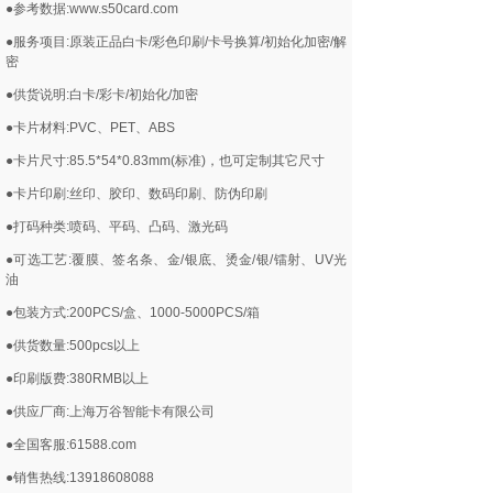
●参考数据:www.s50card.com
●服务项目:原装正品白卡/彩色印刷/卡号换算/初始化加密/解
密
●供货说明:白卡/彩卡/初始化/加密
●卡片材料:PVC、PET、ABS
●卡片尺寸:85.5*54*0.83mm(标准)，也可定制其它尺寸
●卡片印刷:丝印、胶印、数码印刷、防伪印刷
●打码种类:喷码、平码、凸码、激光码
●可选工艺:覆膜、签名条、金/银底、烫金/银/镭射、UV光
油
●包装方式:200PCS/盒、1000-5000PCS/箱
●供货数量:500pcs以上
●印刷版费:380RMB以上
●供应厂商:上海万谷智能卡有限公司
●全国客服:61588.com
●销售热线:13918608088