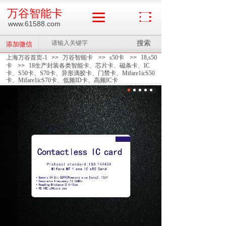
万谷智能卡
www.61588.com
搜索
添加微信
上海万谷首页-1
>>
万谷智能卡
>>
s50卡
>>
18,s50
卡
>>
18生产封装各类智能卡、芯片卡、磁条卡、IC
卡、S50卡、S70卡、异形滴胶卡、门禁卡、Mifare1icS50
卡、Mifare1icS70卡、低频ID卡、高频IC卡