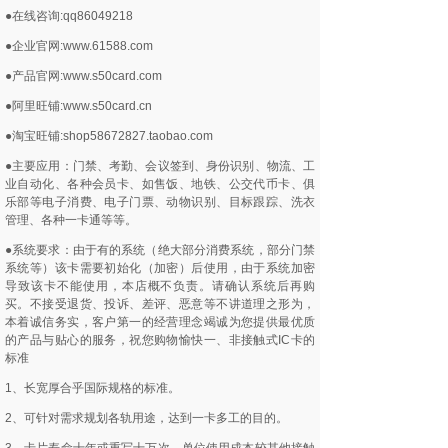
●在线咨询:qq86049218
●企业官网:www.61588.com
●产品官网:www.s50card.com
●阿里旺铺:www.s50card.cn
●淘宝旺铺:shop58672827.taobao.com
●主要应用：门禁、考勤、会议签到、身份识别、物流、工
业自动化、各种会员卡、如售饭、地铁、公交代币卡、俱
乐部等电子消费、电子门票、动物识别、目标跟踪、洗衣
管理、各种一卡通等等。
●系统要求：由于有的系统（绝大部分消费系统，部分门禁
系统等）该卡需要初始化（加密）后使用，由于系统加密
导致该卡不能使用，本店概不负责。请确认系统后再购
买。不接受退货、投诉、差评、恶意等不讲道理之形为，
本着诚信务实，客户第一的经营理念竭诚为您提供最优质
的产品与贴心的服务，祝您购物愉快一、非接触式IC卡的
标准
1、长宽厚合乎国际规格的标准。
2、可针对需求规划各轨用途，达到一卡多工的目的。