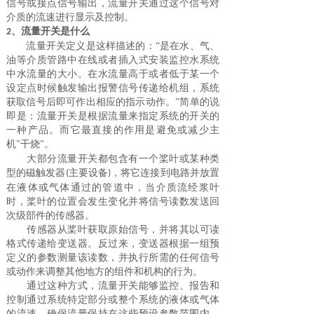
信号或接点信号输出，流量开关通过这个信号对
介质的流速进行显示及控制。
、
流量开关是什么
2
流量开关定义是这样描述的：
“是在水、气、
油等介质管路中在线或者插入式安装监控水系统
中水流量的大小。在水流量高于或者低于某一个
设定点时候触发输出报警信号传递给机组，系统
获取信号后即可作出相应的指示动作。”简单的说
即是：流量开关是根据流量来指定系统的开关的
一种产品。而它最直接的作用是避免或减少主
机
干烧
。
"
"
大部分流量开关都包含有一个桨叶或某种类
型的磁触发器
主要设备
，将它连接到电路并放置
(
)
在液体或气体通过的管道中，当介质流经浆叶
时，桨叶的位置会发生变化并将信号读数发送回
次级部件的传感器。
传感器从桨叶获取原始信号，并将其以可读
格式传递给变送器。反过来，变送器根据一组预
定义的参数测量该读数，并执行所需的任何信号
或动作来调整其他地方的组件和机构的行为。
通过这种方式，流量开关能够监控、报告和
控制通过系统特定部分或整个系统的液体或气体
的流速，确保流量保持在这些预设参数范围内。