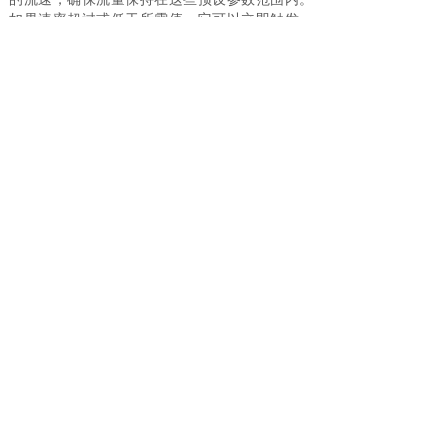
如果速率超过或低于所需值，它可以立即触发一
系列动作，例如激活警报、打开泵、转移流量、
关闭系统部件。开关执行哪些操作将完全取决于
开关的类型及其设计用途。
、
电子流量开关工作原理
3
电子式流量开关是相对于无需供电的机械式
流量开关而言的，电子式流量开关的概念很泛
泛，它的原理有很多种，像涡轮式的、电磁式
的、热式的、超声波式的等等，任何有开关量输
出的流量计都可以称之为电子式流量开关。当对
监控液体流量有很高的要求时，电子式流量开关
就是一个正确的选择。
电子式流量开关的核心部分还是非常耐用的
流量计，流量计在众多的应用领域中都显示了其
可靠性，流量计提供与流量成比例的频率信号，
传入微处理器，监控设定的最小流量，在流量减
小时触发报警接点。电子式流量开关设定点调节
非常容易而精确，拥有宽广的设定点范围，因此
一只电子式流量开关可适用于多种情况，具有更
高的安全性能。
« 上一页
1
2
下一页 »
查看全文 »