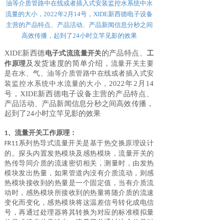
油等介质管路中在线或者插入式安装监控水系统中水
流量的大小，2022年2月14号，XIDE新西德电子设备
主营的产品特点、产品活动、产品新闻信息分秒之间
高效传播，起到了24小时立竿见影的效果
XIDE新西德
的产品特点
、
电子式流流量开关
工
及发货速度的简单介绍，
作原理
流量开关主要
是在水、气、油等介质管路中在线或者插入式安
2022年2月
14
装监控水系统中水流量的大小
，
号，XIDE新西德电子设备主营的产品特点、
产品活动、产品新闻信息分秒之间高效传播，
起到了24小时立竿见影的效果
、
流量开关工作原理：
1
系列热导式流量开关是基于热交换原理设计
FR11
的。探头内置发热模块及感热模块，流量开关的
热传导同介质的流速密切相关，测量时，由发热
模块发出热量，如果管道内没有介质流动，则感
热模块接收到的热量是一个固定值，当有介质流
动时，感热模块所接收到的热量将随介质的流速
变化而变化，感热模块将这温差信号转化成电信
号，再通过处理器将其转换为对应的标准模拟量