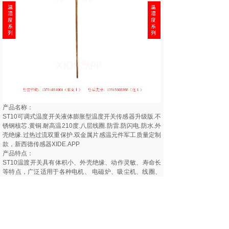
产品名称：
ST10可调式温度开关液体膨胀型温度开关传感器升级版.不
锈钢核芯.黄铜.耐高温210度.八层线圈.防雷.防闪电.防水.外
壳绝缘.过热过流双重保护.双金属片感温元件军工质量定制
款，新西德传感器XIDE.APP
产品特点：
ST10温渡开关具有体积小、外壳绝缘、动作灵敏、寿命长
等特点，广泛适用于各种电机、 电磁炉、吸尘机、线圈、
变压器、电暖器、镇流器、电热器具、荧光灯镇流器、汽
车马达、集成电路及一般电气设备的过热过流双重保护作
用。△新西德传感器XIDE.APP
测量原理：
温度开关是一种用双金属片作为感温元件的温度开关，电
器正常工作时，双金属片处于自由状态，触点处于闭合/断