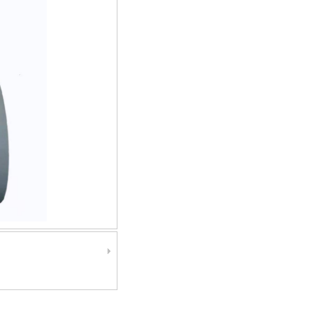
制造‖加工‖组装‖流量‖开关‖流量计‖压力‖变送器‖温度‖液位‖液位计‖FR11.CC‖热导式