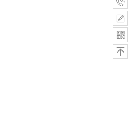
‖热导‖示流器‖热制式‖水流‖水‖油‖气‖液‖油流‖控制器150