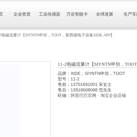
页
企业资质
工业传感器
万谷智能卡
全球巡展
生产车
-2电磁流量计【SIYNTN申坦，TOOT，新西德电子设备XIDE.APP】
11-2电磁流量计【SIYNTN申坦，TOO
品牌：XIDE，SIYNTN申坦，TOOT
型号：11-2
售前：13701691001 宋女士
售后：13918608088 范先生
旺铺：
阿里巴巴官网
·
淘宝企业店铺