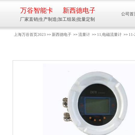
万谷智能卡
新西德电子
公司首
厂家直销|生产制造|加工组装|批量定制
上海万谷首页2023
新西德电子
流量计
11,电磁流量计
11
>>
>>
>>
>>
智能卡流量压力温度液位设备
万谷智能卡/新西德
电子
生产制造加工组装智能卡流量压力温度液
位设备
13918608088/
137016
91001